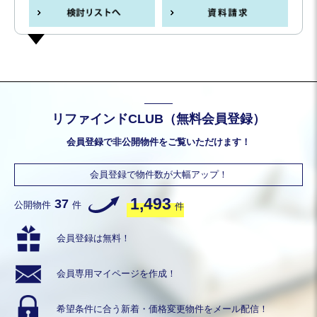
リファインドCLUB（無料会員登録）
会員登録で非公開物件をご覧いただけます！
会員登録で物件数が大幅アップ！
1,493
37
公開物件
件
件
会員登録は無料！
会員専用
マイページを作成！
希望条件に合う
新着・価格変更物件を
メール配信！