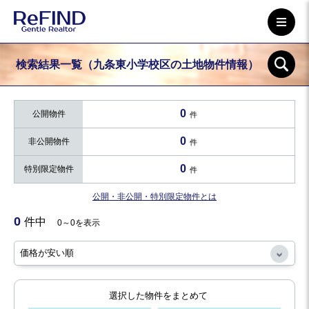
検索結果一覧（九条東小学校区の土地物件情報）
0
公開物件
件
0
非公開物件
件
0
特別限定物件
件
公開・非公開・特別限定物件とは
0
件中
0～0を表示
選択した物件をまとめて