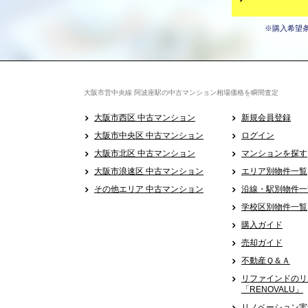
※購入希望
大阪市営中央線 阿波座駅の中古マンション相場価格を瞬間査定
大阪市西区 中古マンション
新規会員登録
大阪市中央区 中古マンション
ログイン
大阪市北区 中古マンション
マンションを探す
大阪市浪速区 中古マンション
エリア別物件一覧
その他エリア 中古マンション
沿線・駅別物件一
学校区別物件一覧
購入ガイド
売却ガイド
不動産Ｑ＆Ａ
リファインドのリ
「RENOVALU」
リノベーション実