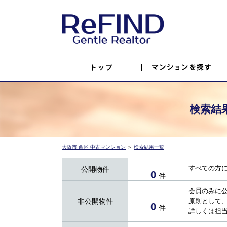
検索結
大阪市 西区 中古マンション
＞
検索結果一覧
すべての方
公開物件
0
件
会員のみに
非公開物件
原則として
0
件
詳しくは担