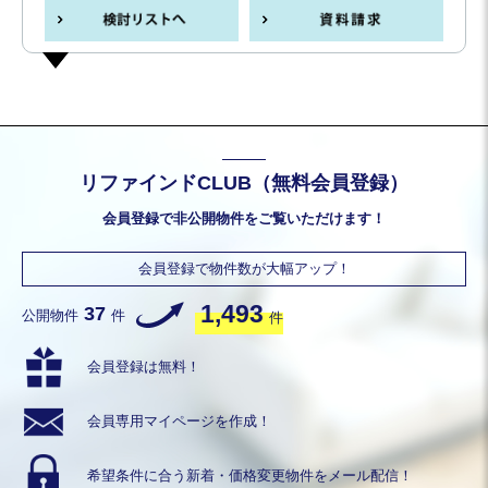
リファインドCLUB（無料会員登録）
会員登録で非公開物件をご覧いただけます！
会員登録で物件数が大幅アップ！
1,493
37
公開物件
件
件
会員登録は無料！
会員専用
マイページを作成！
希望条件に合う
新着・価格変更物件を
メール配信！