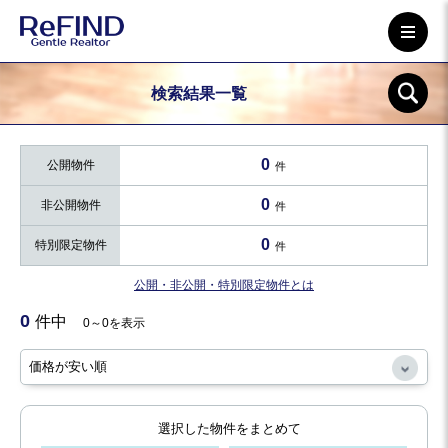
検索結果一覧
0
公開物件
件
0
非公開物件
件
0
特別限定物件
件
公開・非公開・特別限定物件とは
0
件中
0～0を表示
選択した物件をまとめて