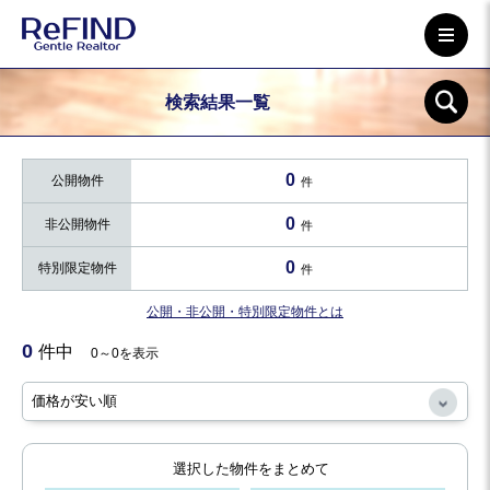
検索結果一覧
0
公開物件
件
0
非公開物件
件
0
特別限定物件
件
公開・非公開・特別限定物件とは
0
件中
0～0を表示
選択した物件をまとめて