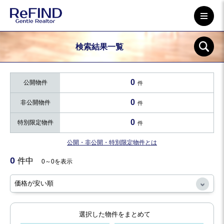
検索結果一覧
0
公開物件
件
0
非公開物件
件
0
特別限定物件
件
公開・非公開・特別限定物件とは
0
件中
0～0を表示
選択した物件をまとめて