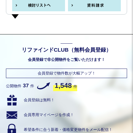
リファインドCLUB（無料会員登録）
会員登録で非公開物件をご覧いただけます！
会員登録で物件数が大幅アップ！
1,548
37
公開物件
件
件
会員登録は無料！
会員専用
マイページを作成！
希望条件に合う
新着・価格変更物件を
メール配信！