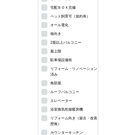
宅配ＢＯＸ完備
ペット飼育可（規約有）
オール電化
南向き
2面以上バルコニー
最上階
駐車場設備有
リフォーム・リノベーション
済み
角部屋
ルーフバルコニー
エレベーター
浴室換気乾燥暖房機
リフォーム向き（築古・改装
歴無）
カウンターキッチン