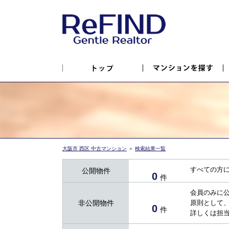
大阪市 西区 中古マンション
＞
検索結果一覧
すべての方
公開物件
0
件
会員のみに
非公開物件
原則として
0
件
詳しくは担