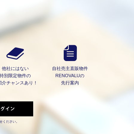
他社にはない
自社売主直販物件
特別限定物件の
RENOVALUの
紹介チャンスあり！
先行案内
せください。