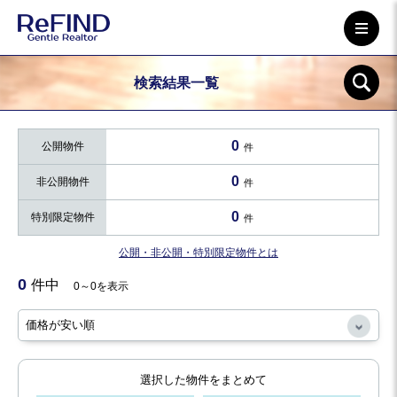
検索結果一覧
0
公開物件
件
0
非公開物件
件
0
特別限定物件
件
公開・非公開・特別限定物件とは
0
件中
0～0を表示
選択した物件をまとめて