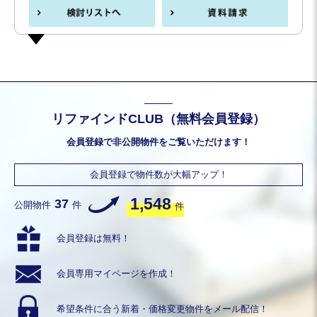
リファインドCLUB（無料会員登録）
会員登録で非公開物件をご覧いただけます！
会員登録で物件数が大幅アップ！
1,548
37
公開物件
件
件
会員登録は無料！
会員専用
マイページを作成！
希望条件に合う
新着・価格変更物件を
メール配信！