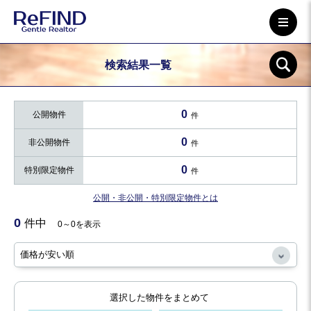
検索結果一覧
0
公開物件
件
0
非公開物件
件
0
特別限定物件
件
公開・非公開・特別限定物件とは
0
件中
0～0を表示
選択した物件をまとめて