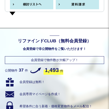
リファインドCLUB（無料会員登録）
会員登録で非公開物件をご覧いただけます！
会員登録で物件数が大幅アップ！
1,493
37
公開物件
件
件
会員登録は無料！
会員専用
マイページを作成！
希望条件に合う
新着・価格変更物件を
メール配信！