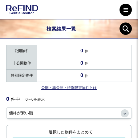
検索結果一覧
0
公開物件
件
0
非公開物件
件
0
特別限定物件
件
公開・非公開・特別限定物件とは
0
件中
0～0を表示
選択した物件をまとめて