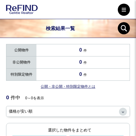
検索結果一覧
0
公開物件
件
0
非公開物件
件
0
特別限定物件
件
公開・非公開・特別限定物件とは
0
件中
0～0を表示
選択した物件をまとめて