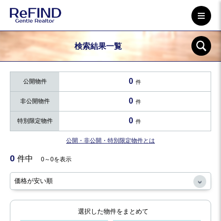
検索結果一覧
0
公開物件
件
0
非公開物件
件
0
特別限定物件
件
公開・非公開・特別限定物件とは
0
件中
0～0を表示
選択した物件をまとめて