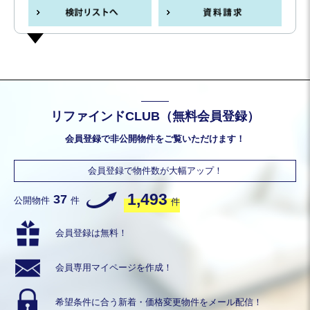
リファインドCLUB（無料会員登録）
会員登録で非公開物件をご覧いただけます！
会員登録で物件数が大幅アップ！
1,493
37
公開物件
件
件
会員登録は無料！
会員専用
マイページを作成！
希望条件に合う
新着・価格変更物件を
メール配信！