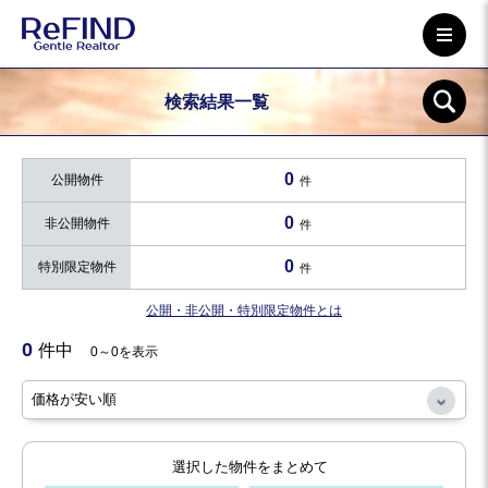
検索結果一覧
0
公開物件
件
0
非公開物件
件
0
特別限定物件
件
公開・非公開・特別限定物件とは
0
件中
0～0を表示
選択した物件をまとめて