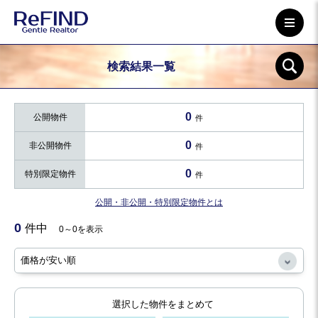
検索結果一覧
0
公開物件
件
0
非公開物件
件
0
特別限定物件
件
公開・非公開・特別限定物件とは
0
件中
0～0を表示
選択した物件をまとめて