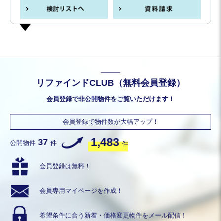
リファインドCLUB（無料会員登録）
会員登録で非公開物件をご覧いただけます！
会員登録で物件数が大幅アップ！
1,483
37
公開物件
件
件
会員登録は無料！
会員専用
マイページを作成！
希望条件に合う
新着・価格変更物件を
メール配信！