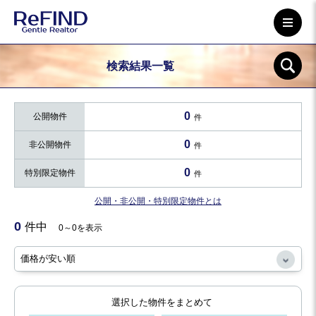
検索結果一覧
0
公開物件
件
0
非公開物件
件
0
特別限定物件
件
公開・非公開・特別限定物件とは
0
件中
0～0を表示
選択した物件をまとめて