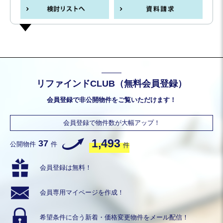
リファインドCLUB（無料会員登録）
会員登録で非公開物件をご覧いただけます！
会員登録で物件数が大幅アップ！
1,493
37
公開物件
件
件
会員登録は無料！
会員専用
マイページを作成！
希望条件に合う
新着・価格変更物件を
メール配信！