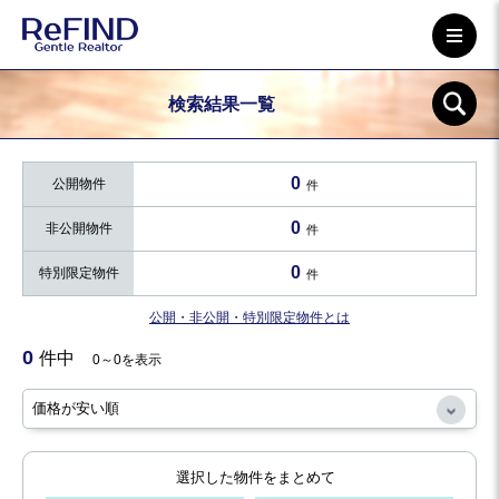
検索結果一覧
0
公開物件
件
0
非公開物件
件
0
特別限定物件
件
公開・非公開・特別限定物件とは
0
件中
0～0を表示
選択した物件をまとめて