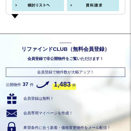
リファインドCLUB（無料会員登録）
会員登録で非公開物件をご覧いただけます！
会員登録で物件数が大幅アップ！
1,483
37
公開物件
件
件
会員登録は無料！
会員専用
マイページを作成！
希望条件に合う
新着・価格変更物件を
メール配信！