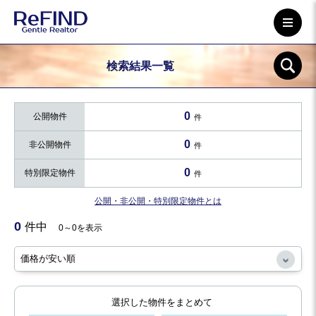
検索結果一覧
0
公開物件
件
0
非公開物件
件
0
特別限定物件
件
公開・非公開・特別限定物件とは
0
件中
0～0を表示
選択した物件をまとめて