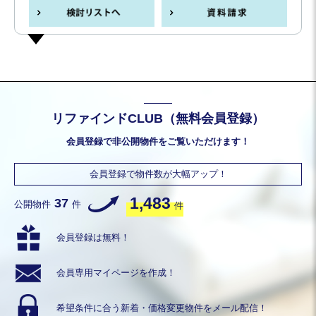
リファインドCLUB（無料会員登録）
会員登録で非公開物件をご覧いただけます！
会員登録で物件数が大幅アップ！
1,483
37
公開物件
件
件
会員登録は無料！
会員専用
マイページを作成！
希望条件に合う
新着・価格変更物件を
メール配信！