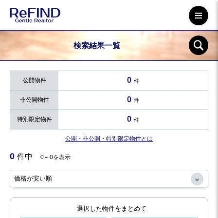
検索結果一覧
0
公開物件
件
0
非公開物件
件
0
特別限定物件
件
公開・非公開・特別限定物件とは
0
件中
0～0を表示
選択した物件をまとめて