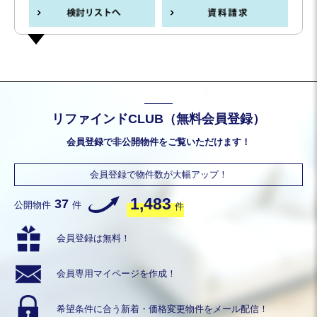
リファインドCLUB（無料会員登録）
会員登録で非公開物件をご覧いただけます！
会員登録で物件数が大幅アップ！
1,483
37
公開物件
件
件
会員登録は無料！
会員専用
マイページを作成！
希望条件に合う
新着・価格変更物件を
メール配信！