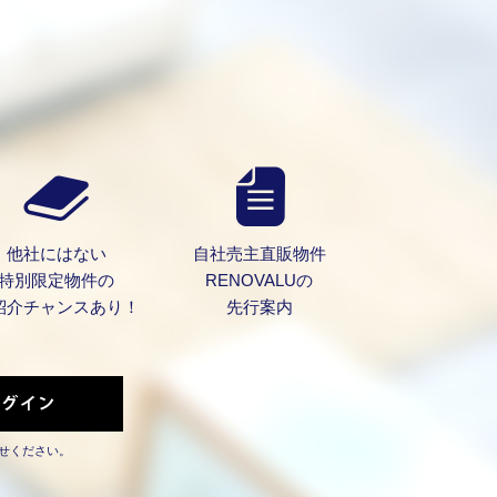
他社にはない
自社売主直販物件
特別限定物件の
RENOVALUの
紹介チャンスあり！
先行案内
せください。