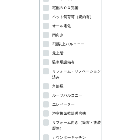
宅配ＢＯＸ完備
ペット飼育可（規約有）
オール電化
南向き
2面以上バルコニー
最上階
駐車場設備有
リフォーム・リノベーション
済み
角部屋
ルーフバルコニー
エレベーター
浴室換気乾燥暖房機
リフォーム向き（築古・改装
歴無）
カウンターキッチン