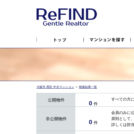
大阪市 西区 中古マンション
＞
検索結果一覧
すべての方
公開物件
0
件
会員のみに
非公開物件
原則として
0
件
詳しくは担