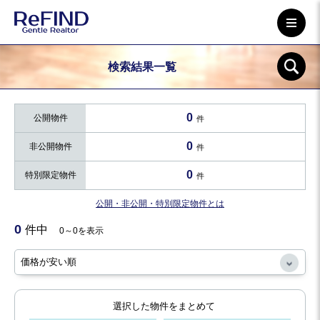
検索結果一覧
0
公開物件
件
0
非公開物件
件
0
特別限定物件
件
公開・非公開・特別限定物件とは
0
件中
0～0を表示
選択した物件をまとめて