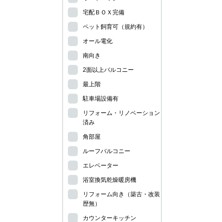
宅配ＢＯＸ完備
ペット飼育可（規約有）
オール電化
南向き
2面以上バルコニー
最上階
駐車場設備有
リフォーム・リノベーション
済み
角部屋
ルーフバルコニー
エレベーター
浴室換気乾燥暖房機
リフォーム向き（築古・改装
歴無）
カウンターキッチン