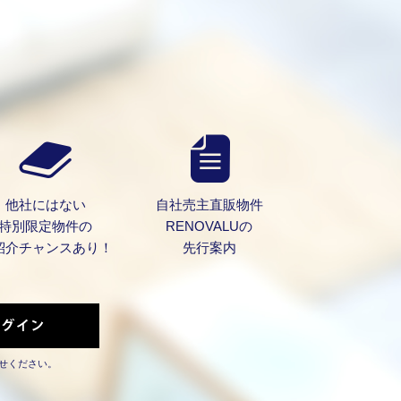
他社にはない
自社売主直販物件
特別限定物件の
RENOVALUの
紹介チャンスあり！
先行案内
せください。