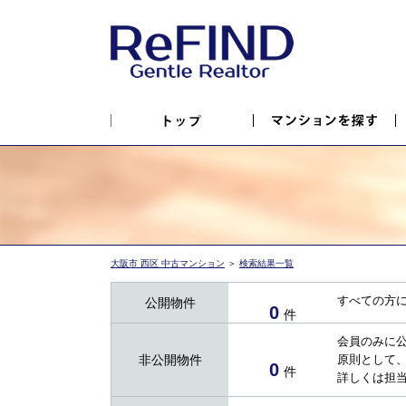
大阪市 西区 中古マンション
＞
検索結果一覧
すべての方
公開物件
0
件
会員のみに
非公開物件
原則として
0
件
詳しくは担