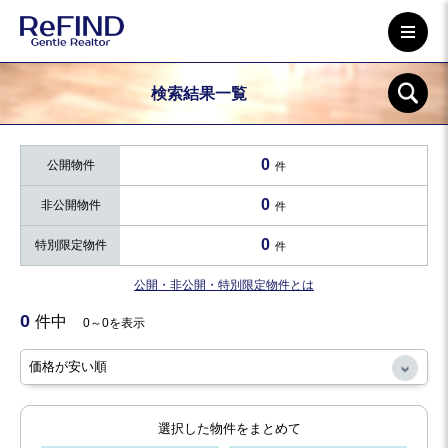
検索結果一覧
0
公開物件
件
0
非公開物件
件
0
特別限定物件
件
公開・非公開・特別限定物件とは
0
件中
0～0を表示
選択した物件をまとめて