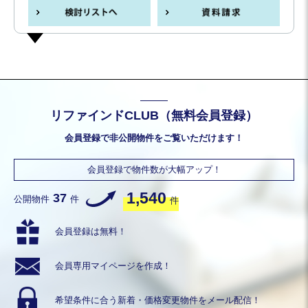
リファインドCLUB（無料会員登録）
会員登録で非公開物件をご覧いただけます！
会員登録で物件数が大幅アップ！
1,540
37
公開物件
件
件
会員登録は無料！
会員専用
マイページを作成！
希望条件に合う
新着・価格変更物件を
メール配信！