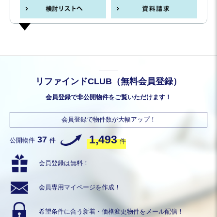
リファインドCLUB（無料会員登録）
会員登録で非公開物件をご覧いただけます！
会員登録で物件数が大幅アップ！
1,493
37
公開物件
件
件
会員登録は無料！
会員専用
マイページを作成！
希望条件に合う
新着・価格変更物件を
メール配信！