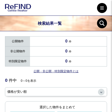
検索結果一覧
0
公開物件
件
0
非公開物件
件
0
特別限定物件
件
公開・非公開・特別限定物件とは
0
件中
0～0を表示
選択した物件をまとめて