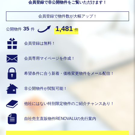
会員登録で非公開物件をご覧いただけます！
会員登録で物件数が大幅アップ！
1,481
35
公開物件
件
件
会員登録は無料！
会員専用
マイページを作成！
希望条件に合う
新着・価格変更物件を
メール配信！
非公開物件が
閲覧可能！
他社にはない
特別限定物件の
ご紹介チャンスあり！
自社売主直販物件
RENOVALUの
先行案内