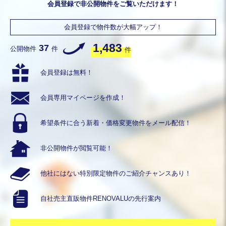
会員登録で非公開物件をご覧いただけます！
会員登録で物件数が大幅アップ！
1,483
37
公開物件
件
件
会員登録は無料！
会員専用
マイページを作成！
希望条件に合う
新着・価格変更物件を
メール配信！
非公開物件が
閲覧可能！
他社にはない
特別限定物件の
ご紹介チャンスあり！
自社売主直販物件
RENOVALUの
先行案内